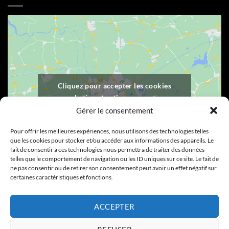
Cliquez pour accepter les cookies
marketing et activer ce contenu
Gérer le consentement
Pour offrir les meilleures expériences, nous utilisons des technologies telles
que les cookies pour stocker et/ou accéder aux informations des appareils. Le
fait de consentir à ces technologies nous permettra de traiter des données
telles que le comportement de navigation ou les ID uniques sur ce site. Le fait de
ne pas consentir ou de retirer son consentement peut avoir un effet négatif sur
certaines caractéristiques et fonctions.
Visa
PayPal
Stripe
MasterCard
Cash
ACCEPTER
On
Copyright 2026 ©
Chatillon Chocolat - Une réalisation
Digital
Delivery
Ouest Quimper Conception de sites internet et référencement