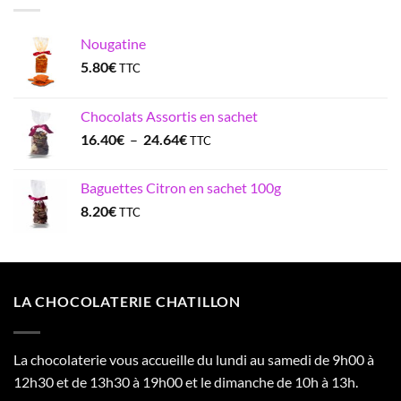
Nougatine
5.80
€
TTC
Chocolats Assortis en sachet
Plage
16.40
€
–
24.64
€
TTC
de
prix :
Baguettes Citron en sachet 100g
16.40€
8.20
€
TTC
à
24.64€
LA CHOCOLATERIE CHATILLON
La chocolaterie vous accueille du lundi au samedi de 9h00 à
12h30 et de 13h30 à 19h00 et le dimanche de 10h à 13h.