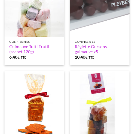
CONFISERIES
CONFISERIES
Guimauve Tutti Frutti
Réglette Oursons
(sachet 120g)
guimauve x5
6.40
€
10.40
€
TTC
TTC