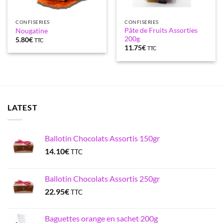
CONFISERIES
CONFISERIES
Pâte de Fruits Assorties
Nougatine
200g
5.80
€
TTC
11.75
€
TTC
LATEST
Ballotin Chocolats Assortis 150gr
14.10
€
TTC
Ballotin Chocolats Assortis 250gr
22.95
€
TTC
Baguettes orange en sachet 200g