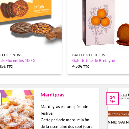
S FLORENTINS
GALETTES ET PALETS
uis Florentins 100 G
Galette fine de Bretagne
85
€
4.50
€
TTC
TTC
Mardi gras
14
Fév
Mardi gras est une période
festive.
Cette période marque la fin
de la « semaine des sept jours