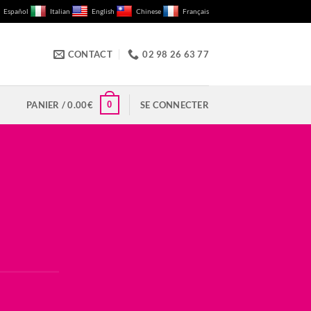
Español
Italian
English
Chinese
Français
CONTACT
02 98 26 63 77
0
PANIER /
0.00
€
SE CONNECTER