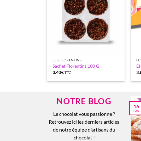
ETS
LES FLORENTINS
LE
tte chocolat noir
Sachet Florentins 100 G
Ét
3.40
€
3.
TTC
NOTRE BLOG
28
16
10 raisons de vous
Nov
Fév
Le chocolat vous passionne ?
lâcher sur le chocolat !
Retrouvez ici les derniers articles
Le chocolat noir et ses dix
de notre équipe d’artisans du
meilleurs bienfaits La
chocolat !