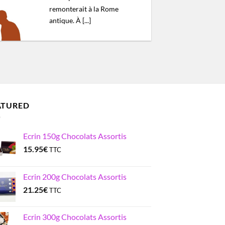
remonterait à la Rome
antique. À [...]
ATURED
Ecrin 150g Chocolats Assortis
15.95
€
TTC
Ecrin 200g Chocolats Assortis
21.25
€
TTC
Ecrin 300g Chocolats Assortis