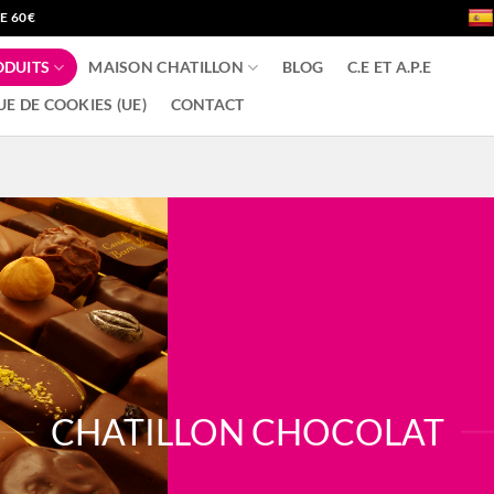
E 60€
ODUITS
MAISON CHATILLON
BLOG
C.E ET A.P.E
UE DE COOKIES (UE)
CONTACT
CHATILLON CHOCOLAT