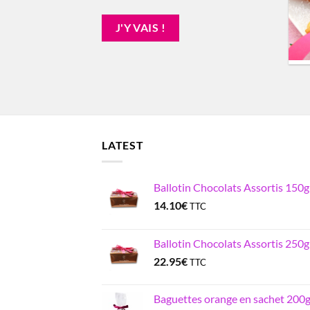
consommation régulière de
chocolat noir, avec [...]
J'Y VAIS !
LATEST
Ballotin Chocolats Assortis 150g
14.10
€
TTC
Ballotin Chocolats Assortis 250g
22.95
€
TTC
Baguettes orange en sachet 200