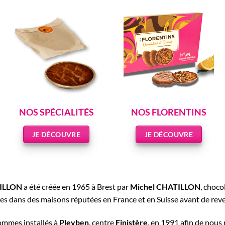
NOS SPÉCIALITÉS
NOS FLORENTINS
JE DÉCOUVRE
JE DÉCOUVRE
TILLON
a été créée en 1965 à Brest par
Michel CHATILLON
, choco
es dans des maisons réputées en France et en Suisse avant de reve
mmes installés à
Pleyben
, centre
Finistère
, en 1991 afin de nous