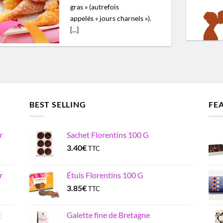
gras » (autrefois
appelés « jours charnels »).
[...]
BEST SELLING
FE
r
Sachet Florentins 100 G
3.40
€
TTC
r
Étuis Florentins 100 G
3.85
€
TTC
g
Galette fine de Bretagne