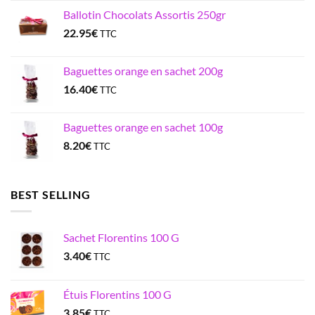
Ballotin Chocolats Assortis 250gr
22.95
€
TTC
Baguettes orange en sachet 200g
16.40
€
TTC
Baguettes orange en sachet 100g
8.20
€
TTC
BEST SELLING
Sachet Florentins 100 G
3.40
€
TTC
Étuis Florentins 100 G
3.85
€
TTC