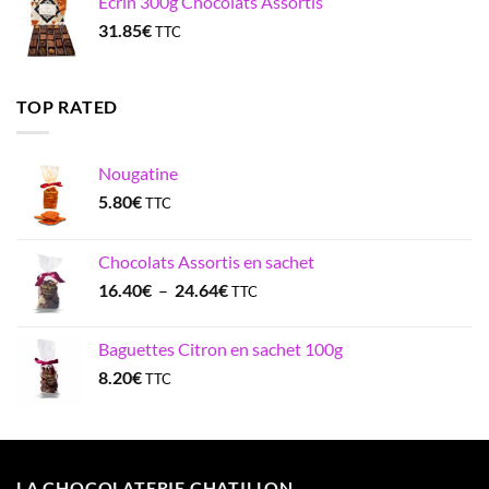
Ecrin 300g Chocolats Assortis
31.85
€
TTC
TOP RATED
Nougatine
5.80
€
TTC
Chocolats Assortis en sachet
Plage
16.40
€
–
24.64
€
TTC
de
prix :
Baguettes Citron en sachet 100g
16.40€
8.20
€
TTC
à
24.64€
LA CHOCOLATERIE CHATILLON