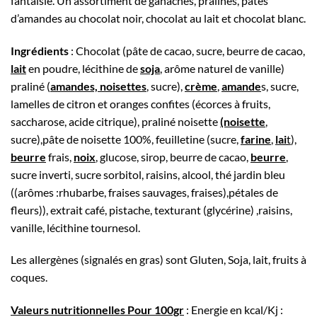
fantaisie. Un assortiment de ganaches, pralinés, pâtes
d’amandes au chocolat noir, chocolat au lait et chocolat blanc.
Ingrédients
: Chocolat (pâte de cacao, sucre, beurre de cacao,
lait
en poudre, lécithine de
soja
, arôme naturel de vanille)
praliné (
amandes, noisettes
, sucre),
crème
,
amande
s, sucre,
lamelles de citron et oranges confites (écorces à fruits,
saccharose, acide citrique), praliné noisette
(noisette
,
sucre),pâte de noisette 100%, feuilletine (sucre,
farine
,
lai
t
),
beurre
frais,
noix
, glucose, sirop, beurre de cacao,
beurre
,
sucre inverti, sucre sorbitol, raisins, alcool, thé jardin bleu
((arômes :rhubarbe, fraises sauvages, fraises),pétales de
fleurs)), extrait café, pistache, texturant (glycérine) ,raisins,
vanille, lécithine tournesol.
Les allergènes (signalés en gras) sont Gluten, Soja, lait, fruits à
coques.
Valeurs nutritionnelles Pour 100gr
: Energie en kcal/Kj :