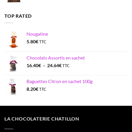
TOP RATED
Nougatine
5.80
€
TTC
Chocolats Assortis en sachet
Plage
16.40
€
–
24.64
€
TTC
de
prix :
Baguettes Citron en sachet 100g
16.40€
8.20
€
TTC
à
24.64€
LA CHOCOLATERIE CHATILLON