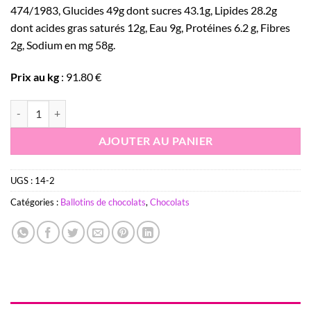
474/1983, Glucides 49g dont sucres 43.1g, Lipides 28.2g
dont acides gras saturés 12g, Eau 9g, Protéines 6.2 g, Fibres
2g, Sodium en mg 58g.
Prix au kg
: 91.80 €
quantité de Ballotin Chocolats Assortis 250gr
AJOUTER AU PANIER
UGS :
14-2
Catégories :
Ballotins de chocolats
,
Chocolats