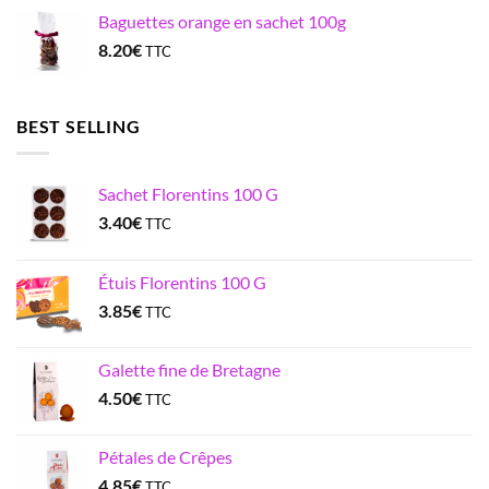
Baguettes orange en sachet 100g
8.20
€
TTC
BEST SELLING
Sachet Florentins 100 G
3.40
€
TTC
Étuis Florentins 100 G
3.85
€
TTC
Galette fine de Bretagne
4.50
€
TTC
Pétales de Crêpes
4.85
€
TTC