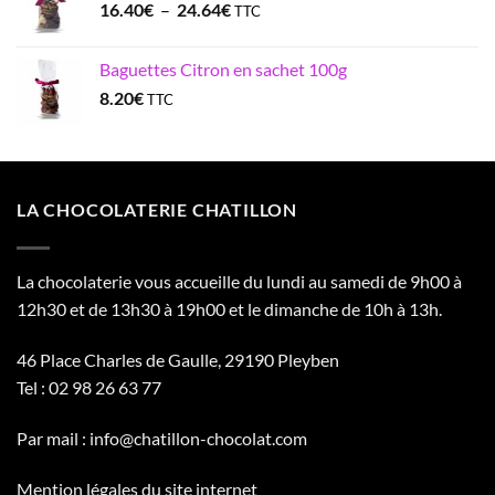
Plage
16.40
€
–
24.64
€
TTC
de
prix :
Baguettes Citron en sachet 100g
16.40€
8.20
€
TTC
à
24.64€
LA CHOCOLATERIE CHATILLON
La chocolaterie vous accueille du lundi au samedi de 9h00 à
12h30 et de 13h30 à 19h00 et le dimanche de 10h à 13h.
46 Place Charles de Gaulle, 29190 Pleyben
Tel :
02 98 26 63 77
Par mail :
info@chatillon-chocolat.com
Mention légales du site internet