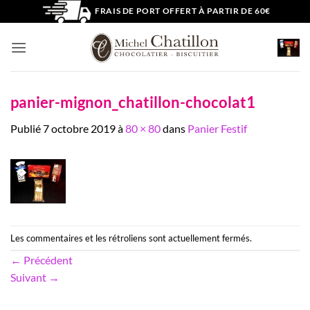
Passer
FRAIS DE PORT OFFERT À PARTIR DE 60€
au
contenu
panier-mignon_chatillon-chocolat1
Publié
7 octobre 2019
à
80 × 80
dans
Panier Festif
Les commentaires et les rétroliens sont actuellement fermés.
←
Précédent
Suivant
→