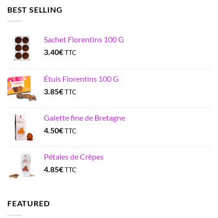
BEST SELLING
Sachet Florentins 100 G
3.40
€
TTC
Étuis Florentins 100 G
3.85
€
TTC
Galette fine de Bretagne
4.50
€
TTC
Pétales de Crêpes
4.85
€
TTC
FEATURED