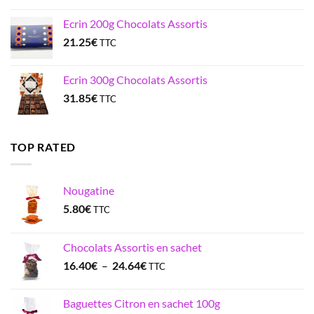
Ecrin 200g Chocolats Assortis
21.25
€
TTC
Ecrin 300g Chocolats Assortis
31.85
€
TTC
TOP RATED
Nougatine
5.80
€
TTC
Chocolats Assortis en sachet
Plage
16.40
€
–
24.64
€
TTC
de
prix :
Baguettes Citron en sachet 100g
16.40€