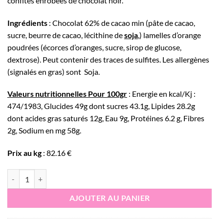
confites enrobées de chocolat noir.
Ingrédients
: Chocolat 62% de cacao min (pâte de cacao,
sucre, beurre de cacao, lécithine de
soja
,) lamelles d’orange
poudrées (écorces d’oranges, sucre, sirop de glucose,
dextrose). Peut contenir des traces de sulfites. Les allergènes
(signalés en gras) sont Soja.
Valeurs nutritionnelles Pour 100gr
: Energie en kcal/Kj :
474/1983, Glucides 49g dont sucres 43.1g, Lipides 28.2g
dont acides gras saturés 12g, Eau 9g, Protéines 6.2 g, Fibres
2g, Sodium en mg 58g.
Prix au kg
: 82.16 €
quantité de Baguettes orange en sachet 100g
AJOUTER AU PANIER