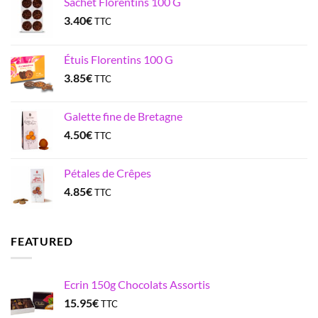
Sachet Florentins 100 G
3.40
€
TTC
Étuis Florentins 100 G
3.85
€
TTC
Galette fine de Bretagne
4.50
€
TTC
Pétales de Crêpes
4.85
€
TTC
FEATURED
Ecrin 150g Chocolats Assortis
15.95
€
TTC