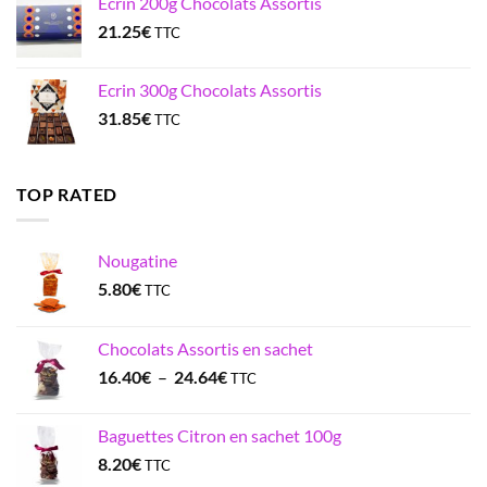
Ecrin 200g Chocolats Assortis
21.25
€
TTC
Ecrin 300g Chocolats Assortis
31.85
€
TTC
TOP RATED
Nougatine
5.80
€
TTC
Chocolats Assortis en sachet
Plage
16.40
€
–
24.64
€
TTC
de
prix :
Baguettes Citron en sachet 100g
16.40€
8.20
€
TTC
à