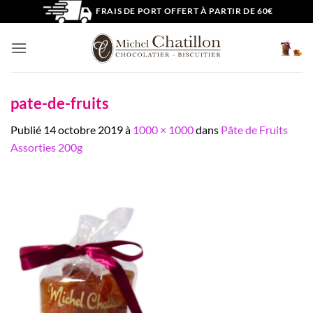
Passer
FRAIS DE PORT OFFERT À PARTIR DE 60€
au
contenu
pate-de-fruits
Publié
14 octobre 2019
à
1000 × 1000
dans
Pâte de Fruits
Assorties 200g