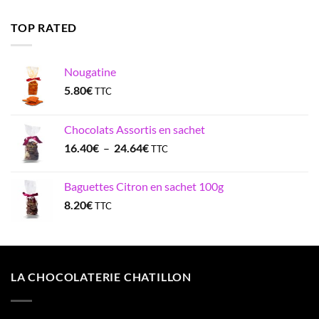
TOP RATED
Nougatine
5.80
€
TTC
Chocolats Assortis en sachet
Plage
16.40
€
–
24.64
€
TTC
de
prix :
Baguettes Citron en sachet 100g
16.40€
8.20
€
TTC
à
24.64€
LA CHOCOLATERIE CHATILLON