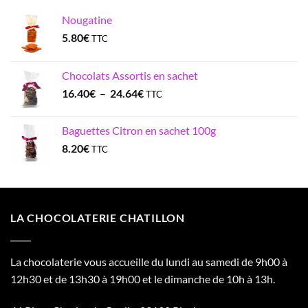
Nougatine
5.80
€
TTC
Chocolats Assortis en sachet
Plage
16.40
€
–
24.64
€
TTC
de
prix :
Baguettes Citron en sachet 100g
16.40€
8.20
€
TTC
à
24.64€
LA CHOCOLATERIE CHATILLON
La chocolaterie vous accueille du lundi au samedi de 9h00 à
12h30 et de 13h30 à 19h00 et le dimanche de 10h à 13h.