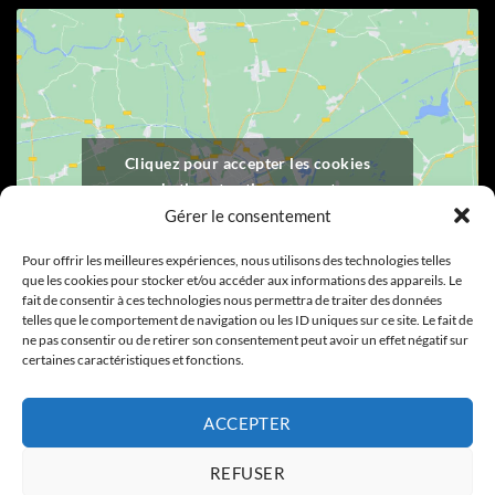
Cliquez pour accepter les cookies
marketing et activer ce contenu
Gérer le consentement
Pour offrir les meilleures expériences, nous utilisons des technologies telles
que les cookies pour stocker et/ou accéder aux informations des appareils. Le
fait de consentir à ces technologies nous permettra de traiter des données
telles que le comportement de navigation ou les ID uniques sur ce site. Le fait de
ne pas consentir ou de retirer son consentement peut avoir un effet négatif sur
certaines caractéristiques et fonctions.
Visa
PayPal
Stripe
MasterCard
Cash
ACCEPTER
On
Copyright 2026 ©
Chatillon Chocolat - Une réalisation
Digital
Delivery
Ouest Quimper Conception de sites internet et référencement
REFUSER