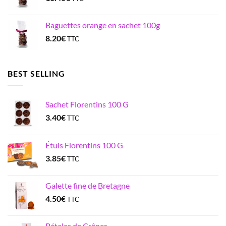
Baguettes orange en sachet 100g
8.20
€
TTC
BEST SELLING
Sachet Florentins 100 G
3.40
€
TTC
Étuis Florentins 100 G
3.85
€
TTC
Galette fine de Bretagne
4.50
€
TTC
Pétales de Crêpes